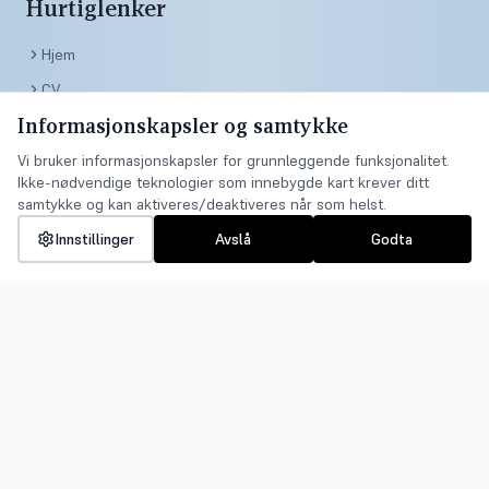
Hurtiglenker
Hjem
CV
Informasjonskapsler og samtykke
Utstillinger
Salgssteder
Vi bruker informasjonskapsler for grunnleggende funksjonalitet.
Ikke-nødvendige teknologier som innebygde kart krever ditt
Galleri
samtykke og kan aktiveres/deaktiveres når som helst.
Kontakt
Innstillinger
Avslå
Godta
Kontakt
Borøykilveien 25, 4916 Borøy
+47 90861370
hanum@online.no